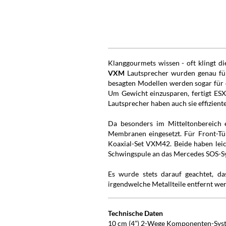
Klanggourmets wissen - oft klingt 
VXM
Lautsprecher wurden genau für
besagten Modellen werden sogar für d
Um Gewicht einzusparen, fertigt ESX
Lautsprecher haben auch sie effizien
Da besonders im Mitteltonbereich 
Membranen eingesetzt. Für Front-T
Koaxial-Set VXM42. Beide haben lei
Schwingspule an das Mercedes SOS-S
Es wurde stets darauf geachtet, d
irgendwelche Metallteile entfernt we
Technische Daten
10 cm (4”) 2-Wege Komponenten-Sys