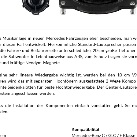
die Musikanlage in neuen Mercedes Fahrzeugen eher bescheiden, man w
 diesen Fall entwickelt. Herkömmliche Standard-Lautsprecher passen 
ie Fahrer- und Beifahrerseite unterschiedliche, 20 cm große Tieftöner
 die Subwoofer in Leichtbauweise aus ABS, zum Schutz tragen sie vorn
te und kräftige Neodym-Magnete.
eine sehr lineare Wiedergabe wichtig ist, werden bei den 10 cm VX
üren wird das mit separaten Hochtönern ausgestattete 2-Wege Kompo
chte Seidenkalotten für beste Hochtonwiedergabe. Der Center-Lautsp
ystem angeschlossen werden.
ass die Installation der Komponenten einfach vonstatten geht. So m
rden.
Kompatibilität
tem
Mercedes-Benz C / GLC / E Klasse