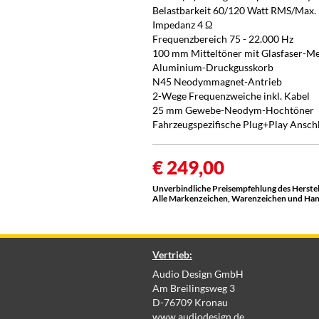
Belastbarkeit 60/120 Watt RMS/Max.
Impedanz 4 Ω
Frequenzbereich 75 - 22.000 Hz
100 mm Mitteltöner mit Glasfaser-
Aluminium-Druckgusskorb
N45 Neodymmagnet-Antrieb
2-Wege Frequenzweiche inkl. Kabel
25 mm Gewebe-Neodym-Hochtöner
Fahrzeugspezifische Plug+Play Ansch
€ 249,00
Unverbindliche Preisempfehlung des Herstel
Alle Markenzeichen, Warenzeichen und Hande
Vertrieb:
Audio Design GmbH
Am Breilingsweg 3
D-76709 Kronau
www.audiodesign.de