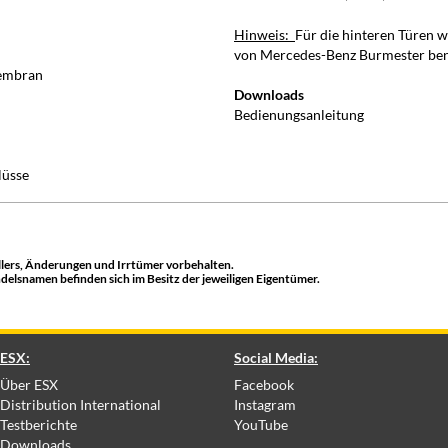
Hinweis:
Für die hinteren Türen 
von Mercedes-Benz Burmester ben
Membran
Downloads
Bedienungsanleitung
lüsse
lers, Änderungen und Irrtümer vorbehalten.
lsnamen befinden sich im Besitz der jeweiligen Eigentümer.
ESX:
Social Media:
Über ESX
Facebook
Distribution International
Instagram
Testberichte
YouTube
Downloads