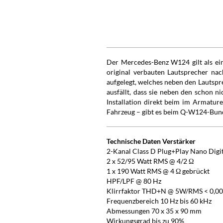
Der Mercedes-Benz W124 gilt als ein
original verbauten Lautsprecher n
aufgelegt, welches neben den Lautsp
ausfällt, dass sie neben den schon 
Installation direkt beim im Armature
Fahrzeug – gibt es beim Q-W124-Bund
Technische Daten Verstärker
2-Kanal Class D Plug+Play Nano Digit
2 x 52/95 Watt RMS @ 4/2 Ω
1 x 190 Watt RMS @ 4 Ω gebrückt
HPF/LPF @ 80 Hz
Klirrfaktor THD+N @ 5W/RMS < 0,0
Frequenzbereich 10 Hz bis 60 kHz
Abmessungen 70 x 35 x 90 mm
Wirkungsgrad bis zu 90%