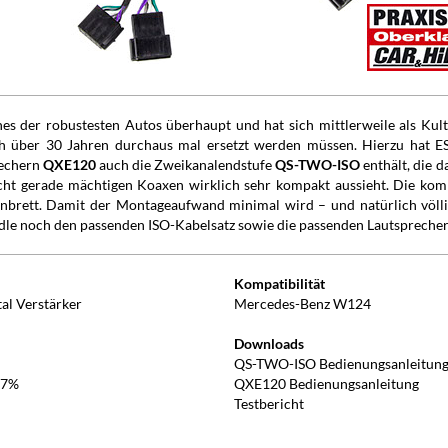
es der robustesten Autos überhaupt und hat sich mittlerweile als Kult
ach über 30 Jahren durchaus mal ersetzt werden müssen. Hierzu hat
rechern
QXE120
auch die Zweikanalendstufe
QS-TWO-ISO
enthält, die 
nicht gerade mächtigen Koaxen wirklich sehr kompakt aussieht. Die k
nbrett. Damit der Montageaufwand minimal wird – und natürlich völlig
le noch den passenden ISO-Kabelsatz sowie die passenden Lautsprecher
Kompatibilität
al Verstärker
Mercedes-Benz W124
Downloads
QS-TWO-ISO Bedienungsanleitun
07%
QXE120 Bedienungsanleitung
Testbericht