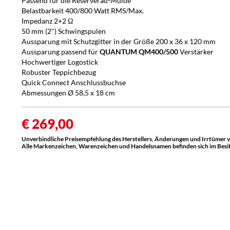
Passend für die Reserverad-Mulde
Belastbarkeit 400/800 Watt RMS/Max.
Impedanz 2+2 Ω
50 mm (2") Schwingspulen
Aussparung mit Schutzgitter in der Größe 200 x 36 x 120 mm
Aussparung p
assend für
QUANTUM QM400/500
Verstärker
Hochwertiger Logostick
Robuster Teppichbezug
Quick Connect
Anschlussbuchse
Abmessungen Ø 58,5 x 18 cm
€ 269,00
Unverbindliche Preisempfehlung des Herstellers, Änderungen und Irrtümer 
Alle Markenzeichen, Warenzeichen und Handelsnamen befinden sich im Besitz